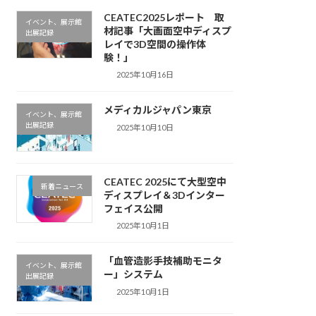
CEATEC2025レポート 取
イベント、展示館
材記事「大画面空中ディスプ
出展記録
レイで3D空間の操作体
験！」
2025年10月16日
メディカルジャパン東京
イベント、展示館
出展記録
2025年10月10日
CEATEC 2025にて大型空中
新着ニュース
ディスプレイ＆3Dインター
フェイス公開
2025年10月1日
「血管造影手技補助モニタ
イベント、展示館
ー」システム
出展記録
2025年10月1日